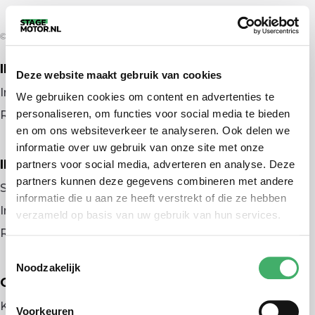
© 2026 door stagemotor.nl
IK ZOEK EEN BAAN
Deze website maakt gebruik van cookies
Inloggen
We gebruiken cookies om content en advertenties te
personaliseren, om functies voor social media te bieden
Registreren
en om ons websiteverkeer te analyseren. Ook delen we
informatie over uw gebruik van onze site met onze
IK BEN WERKGEVER
partners voor social media, adverteren en analyse. Deze
partners kunnen deze gegevens combineren met andere
Stage plaatsen
informatie die u aan ze heeft verstrekt of die ze hebben
Inloggen
verzameld op basis van uw gebruik van hun services.
Registreren
Toestemmingsselectie
Noodzakelijk
OVER ONS
Kennismaken met MELON
Voorkeuren