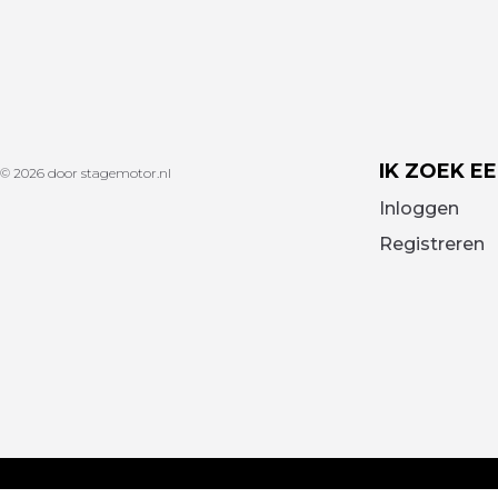
IK ZOEK E
© 2026 door stagemotor.nl
Inloggen
Registreren