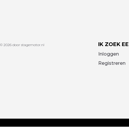
IK ZOEK E
© 2026 door stagemotor.nl
Inloggen
Registreren