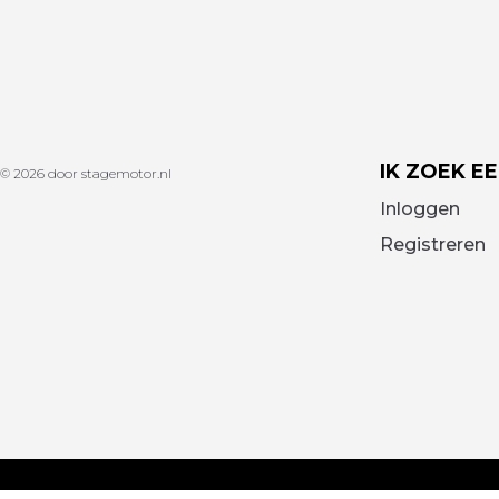
IK ZOEK E
© 2026 door stagemotor.nl
Inloggen
Registreren