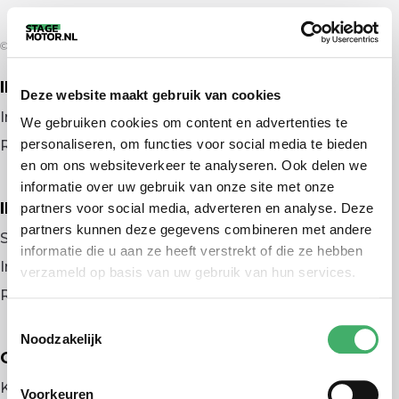
© 2026 door stagemotor.nl
IK ZOEK EEN BAAN
Deze website maakt gebruik van cookies
Inloggen
We gebruiken cookies om content en advertenties te
personaliseren, om functies voor social media te bieden
Registreren
en om ons websiteverkeer te analyseren. Ook delen we
informatie over uw gebruik van onze site met onze
IK BEN WERKGEVER
partners voor social media, adverteren en analyse. Deze
partners kunnen deze gegevens combineren met andere
Stage plaatsen
informatie die u aan ze heeft verstrekt of die ze hebben
Inloggen
verzameld op basis van uw gebruik van hun services.
Registreren
Toestemmingsselectie
Noodzakelijk
OVER ONS
Kennismaken met MELON
Voorkeuren