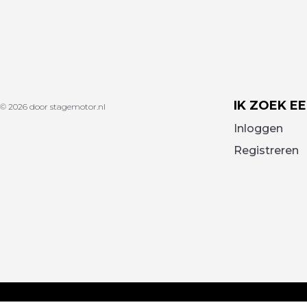
IK ZOEK E
© 2026 door stagemotor.nl
Inloggen
Registreren