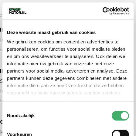
© 2026 door stagemotor.nl
IK ZOEK EEN BAAN
Deze website maakt gebruik van cookies
Inloggen
We gebruiken cookies om content en advertenties te
personaliseren, om functies voor social media te bieden
Registreren
en om ons websiteverkeer te analyseren. Ook delen we
informatie over uw gebruik van onze site met onze
IK BEN WERKGEVER
partners voor social media, adverteren en analyse. Deze
partners kunnen deze gegevens combineren met andere
Stage plaatsen
informatie die u aan ze heeft verstrekt of die ze hebben
Inloggen
verzameld op basis van uw gebruik van hun services.
Registreren
Toestemmingsselectie
Noodzakelijk
OVER ONS
Kennismaken met MELON
Voorkeuren