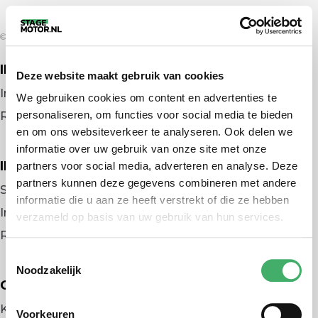
© 2026 door stagemotor.nl
IK ZOEK EEN BAAN
Deze website maakt gebruik van cookies
Inloggen
We gebruiken cookies om content en advertenties te
personaliseren, om functies voor social media te bieden
Registreren
en om ons websiteverkeer te analyseren. Ook delen we
informatie over uw gebruik van onze site met onze
IK BEN WERKGEVER
partners voor social media, adverteren en analyse. Deze
partners kunnen deze gegevens combineren met andere
Stage plaatsen
informatie die u aan ze heeft verstrekt of die ze hebben
Inloggen
verzameld op basis van uw gebruik van hun services.
Registreren
Toestemmingsselectie
Noodzakelijk
OVER ONS
Kennismaken met MELON
Voorkeuren