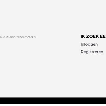
IK ZOEK E
© 2026 door stagemotor.nl
Inloggen
Registreren