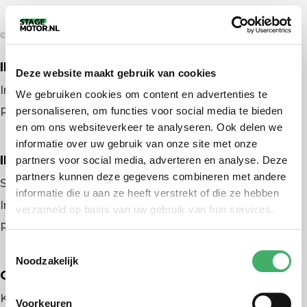
© 2026 door stagemotor.nl
IK ZOEK EEN BAAN
Deze website maakt gebruik van cookies
Inloggen
We gebruiken cookies om content en advertenties te
personaliseren, om functies voor social media te bieden
Registreren
en om ons websiteverkeer te analyseren. Ook delen we
informatie over uw gebruik van onze site met onze
IK BEN WERKGEVER
partners voor social media, adverteren en analyse. Deze
partners kunnen deze gegevens combineren met andere
Stage plaatsen
informatie die u aan ze heeft verstrekt of die ze hebben
Inloggen
verzameld op basis van uw gebruik van hun services.
Registreren
Toestemmingsselectie
Noodzakelijk
OVER ONS
Kennismaken met MELON
Voorkeuren