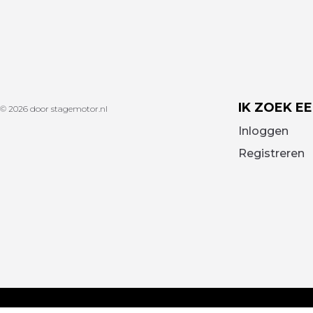
IK ZOEK E
© 2026 door stagemotor.nl
Inloggen
Registreren