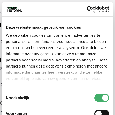
© 2026 door stagemotor.nl
IK ZOEK EEN BAAN
Deze website maakt gebruik van cookies
Inloggen
We gebruiken cookies om content en advertenties te
personaliseren, om functies voor social media te bieden
Registreren
en om ons websiteverkeer te analyseren. Ook delen we
informatie over uw gebruik van onze site met onze
IK BEN WERKGEVER
partners voor social media, adverteren en analyse. Deze
partners kunnen deze gegevens combineren met andere
Stage plaatsen
informatie die u aan ze heeft verstrekt of die ze hebben
Inloggen
verzameld op basis van uw gebruik van hun services.
Registreren
Toestemmingsselectie
Noodzakelijk
OVER ONS
Kennismaken met MELON
Voorkeuren